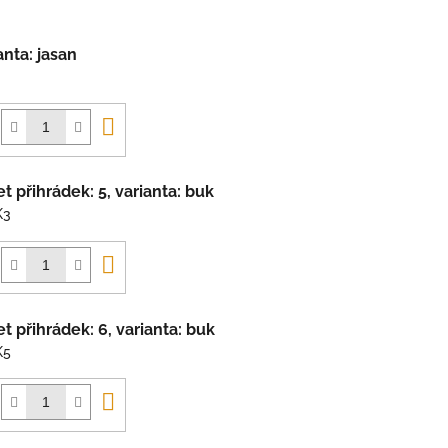
anta: jasan
Do
košíku
et přihrádek: 5, varianta: buk
K3
Do
košíku
et přihrádek: 6, varianta: buk
K5
Do
košíku