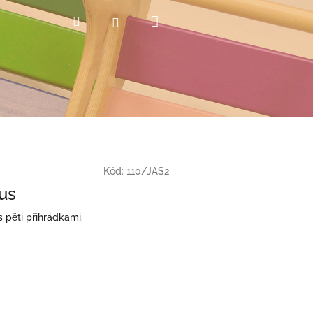
Nákupní
Hledat
Přihlášení
košík
Kód:
110/JAS2
us
 pěti přihrádkami.