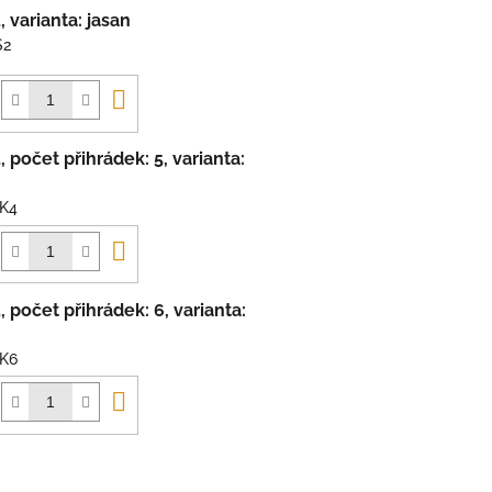
, varianta: jasan
S2
Do
košíku
, počet přihrádek: 5, varianta:
UK4
Do
košíku
, počet přihrádek: 6, varianta:
UK6
Do
košíku