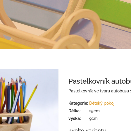
Pastelkovník autob
Pastelkovník ve tvaru autobusu s
Kategorie
:
Dětský pokoj
Délka
:
25cm
výška
:
9cm
Zvolte variantu