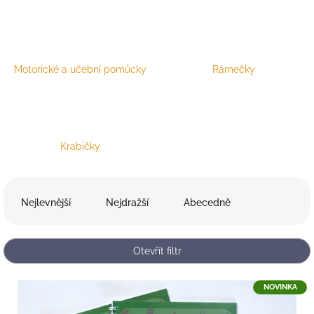
Motorické a učební pomůcky
Rámečky
Krabičky
Ř
a
Nejlevnější
Nejdražší
Abecedně
z
e
n
Otevřít filtr
í
p
V
NOVINKA
r
ý
o