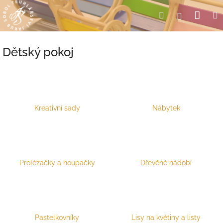
Přejít
Nák
Hledat
Přihlášení
na
obsah
koší
Dětský pokoj
Kreativní sady
Nábytek
Prolézačky a houpačky
Dřevěné nádobí
Pastelkovníky
Lisy na květiny a listy