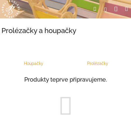
Přejít
Nák
Hledat
Přihlášení
na
obsah
koší
Prolézačky a houpačky
Houpačky
Prolézačky
Produkty teprve připravujeme.