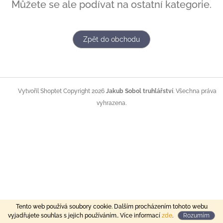
Můžete se ale podívat na ostatní kategorie.
Zpět do obchodu
Z
á
Copyright 2026
Jakub Sobol truhlářství
. Všechna práva
Vytvořil Shoptet
p
vyhrazena.
a
t
í
Tento web používá soubory cookie. Dalším procházením tohoto webu
vyjadřujete souhlas s jejich používáním.. Více informací
zde
.
Rozumím