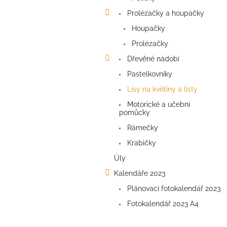
n
e
Prolézačky a houpačky
l
Houpačky
Prolézačky
Dřevěné nádobí
Pastelkovníky
Lisy na květiny a listy
Motorické a učební
pomůcky
Rámečky
Krabičky
Úly
Kalendáře 2023
Plánovací fotokalendář 2023
Fotokalendář 2023 A4