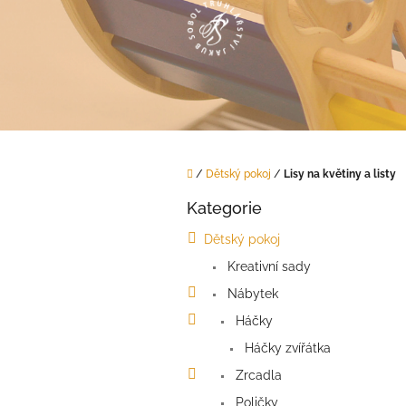
Přejít
na
obsah
Domů
/
Dětský pokoj
/
Lisy na květiny a listy
P
Kategorie
o
Přeskočit
kategorie
s
Dětský pokoj
t
Kreativní sady
r
a
Nábytek
n
Háčky
n
í
Háčky zvířátka
p
Zrcadla
a
Poličky