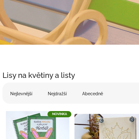
Lisy na květiny a listy
Ř
a
Nejlevnější
Nejdražší
Abecedně
z
e
V
n
NOVINKA
ý
í
p
p
i
r