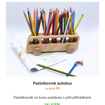
h
Pastelkovník autobus
400 Kč
od
Pastelkovník ve tvaru autobusu s pěti přihrádkami.
SKLADEM