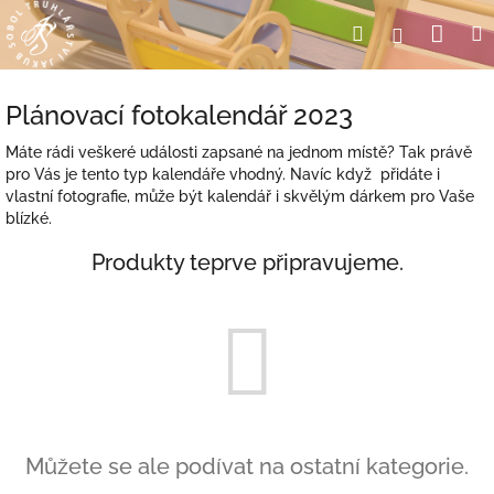
Přejít
Nák
Hledat
Přihlášení
na
obsah
koší
Plánovací fotokalendář 2023
Máte rádi veškeré události zapsané na jednom místě? Tak právě
pro Vás je tento typ kalendáře vhodný. Navíc když přidáte i
vlastní fotografie, může být kalendář i skvělým dárkem pro Vaše
blízké.
Produkty teprve připravujeme.
Můžete se ale podívat na ostatní kategorie.