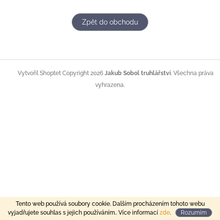
Zpět do obchodu
Z
á
Copyright 2026
Jakub Sobol truhlářství
. Všechna práva
Vytvořil Shoptet
p
vyhrazena.
a
t
í
Tento web používá soubory cookie. Dalším procházením tohoto webu
vyjadřujete souhlas s jejich používáním.. Více informací
zde
.
Rozumím