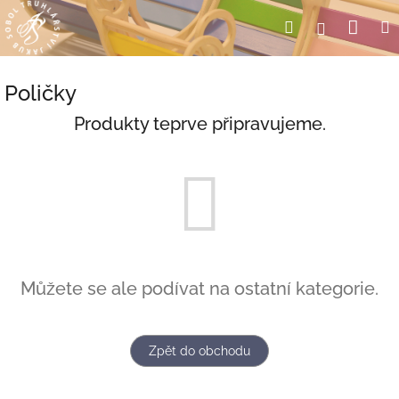
Přejít
Nák
Hledat
Přihlášení
na
obsah
koší
Poličky
Produkty teprve připravujeme.
Můžete se ale podívat na ostatní kategorie.
Zpět do obchodu