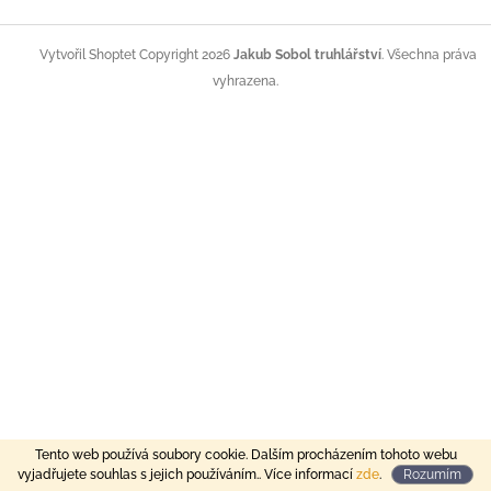
Z
á
Copyright 2026
Jakub Sobol truhlářství
. Všechna práva
Vytvořil Shoptet
p
vyhrazena.
a
t
í
Tento web používá soubory cookie. Dalším procházením tohoto webu
vyjadřujete souhlas s jejich používáním.. Více informací
zde
.
Rozumím